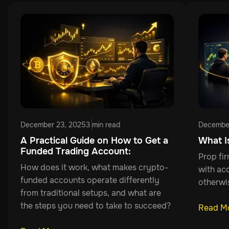
período de trading es ilimitado.
December 23, 2025
3 min read
Decembe
A Practical Guide on How to Get a
What I
Funded Trading Account:
Prop fi
How does it work, what makes crypto-
with acc
funded accounts operate differently
otherwis
from traditional setups, and what are
the steps you need to take to succeed?
Read M