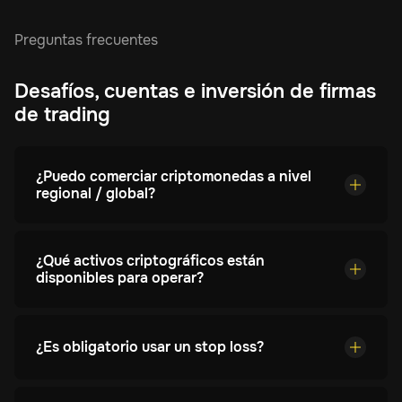
Preguntas frecuentes
Desafíos, cuentas e inversión de firmas
de trading
¿Puedo comerciar criptomonedas a nivel
regional / global?
Puede comerciar con casi cualquier nación de la
Tierra. Atendemos a más de 110 países
¿Qué activos criptográficos están
actualmente, y seguimos expandiéndonos.
disponibles para operar?
Hay más de 160 activos criptográficos
disponibles en nuestra plataforma. Consulta la
¿Es obligatorio usar un stop loss?
lista completa aquí, junto con los límites de
apertura para cada par.
No, no se requiere técnicamente usar stop
losses. Dicho esto, es una herramienta