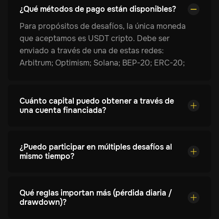
¿Qué métodos de pago están disponibles?
particularmente útil, y es crucial no exceder los
límites de stop loss establecidos. Si lo hace,
Para propósitos de desafíos, la única moneda
todas sus posiciones se cerrarán
que aceptamos es USDT cripto. Debe ser
automáticamente y su desafío será terminado.
enviado a través de una de estas redes:
Arbitrum; Optimism; Solana; BEP-20; ERC-20;
TRC-20.
Cuánto capital puedo obtener a través de
una cuenta financiada?
Cuentas financiadas van desde $5,000 hasta
$100,000. El plan que elijas, junto con el
¿Puedo participar en múltiples desafíos al
rendimiento del desafío y el cumplimiento de las
mismo tiempo?
reglas, determina el capital máximo disponible
Sí, puedes participar en múltiples desafíos al
para operar.
mismo tiempo hasta la tercera etapa. En ese
Qué reglas importan más (pérdida diaria /
punto, sin embargo, comienzas a operar con el
drawdown)?
capital de la empresa y ya no puedes hacerlo.
El límite diario de pérdidas es el máximo retiro